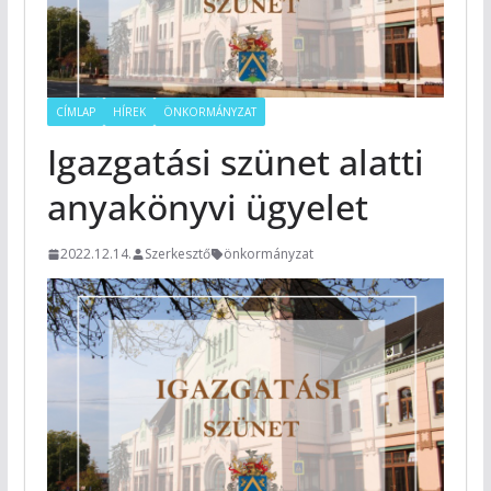
CÍMLAP
HÍREK
ÖNKORMÁNYZAT
Igazgatási szünet alatti
anyakönyvi ügyelet
2022.12.14.
Szerkesztő
önkormányzat