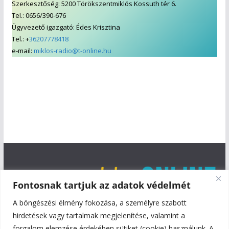
Szerkesztőség: 5200 Törökszentmiklós Kossuth tér 6.
Tel.: 0656/390-676
Ügyvezető igazgató: Édes Krisztina
Tel.: +
36207778418
e-mail:
miklos-radio@t-online.hu
Fontosnak tartjuk az adatok védelmét
A böngészési élmény fokozása, a személyre szabott
hirdetések vagy tartalmak megjelenítése, valamint a
forgalom elemzése érdekében sütiket (cookie) használunk. A